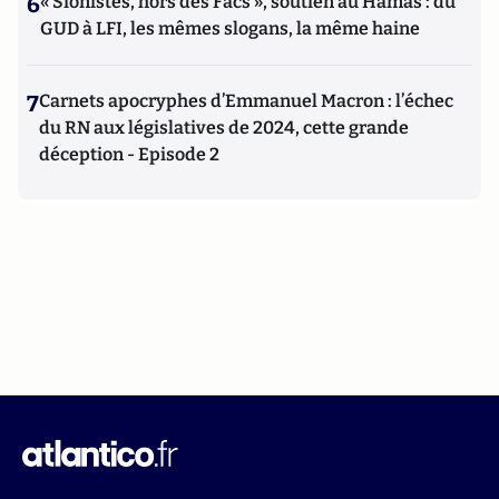
6
« Sionistes, hors des Facs », soutien au Hamas : du
GUD à LFI, les mêmes slogans, la même haine
7
Carnets apocryphes d’Emmanuel Macron : l’échec
du RN aux législatives de 2024, cette grande
déception - Episode 2