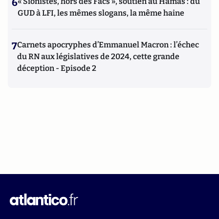
6
« Sionistes, hors des Facs », soutien au Hamas : du
GUD à LFI, les mêmes slogans, la même haine
7
Carnets apocryphes d’Emmanuel Macron : l’échec
du RN aux législatives de 2024, cette grande
déception - Episode 2