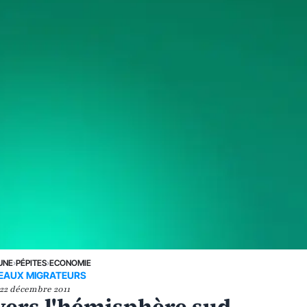
UNE
›
PÉPITES
›
ECONOMIE
SEAUX MIGRATEURS
22 décembre 2011