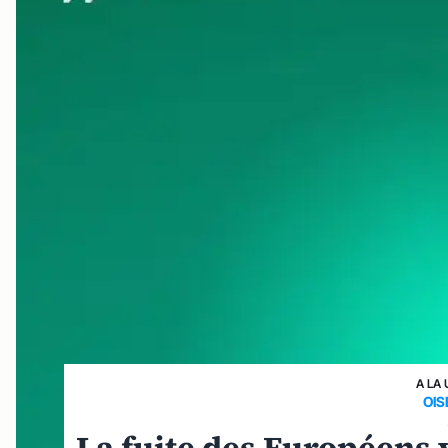
A LA 
OI