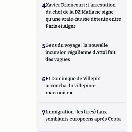
4
Xavier Driencourt : l’arrestation
du chef de la DZ Mafia ne signe
qu’une vraie-fausse détente entre
Paris et Alger
5
Gens du voyage : la nouvelle
incursion régalienne d'Attal fait
des vagues
6
Et Dominique de Villepin
accoucha du villepino-
macronisme
7
Immigration : les (très) faux-
semblants européens après Ceuta