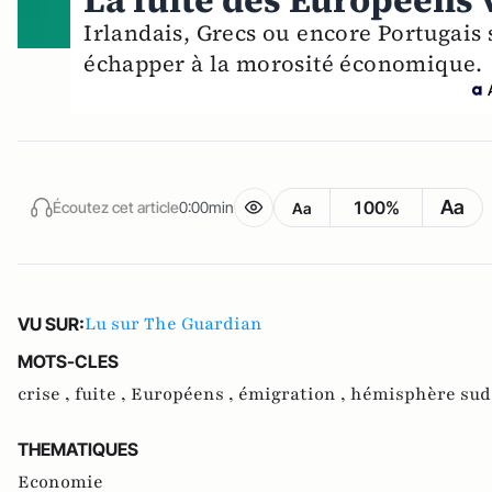
La fuite des Européens 
Irlandais, Grecs ou encore Portugais
échapper à la morosité économique.
Aa
100%
Écoutez cet article
0:00min
Aa
Lu sur The Guardian
VU SUR:
MOTS-CLES
crise ,
fuite ,
Européens ,
émigration ,
hémisphère sud
THEMATIQUES
Economie