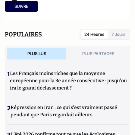
SUIVRE
POPULAIRES
24 Heures
7 Jours
PLUS LUS
PLUS PARTAGES
1
Les Français moins riches que la moyenne
européenne pour la 3e année consécutive : jusqu'où
ira le grand déclassement ?
2
Répression en Iran : ce qui s'est vraiment passé
pendant que Paris regardait ailleurs
3
L’été 2026 confirme tout ce que les écologistes