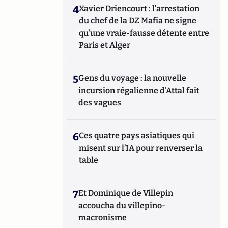
4
Xavier Driencourt : l’arrestation
du chef de la DZ Mafia ne signe
qu’une vraie-fausse détente entre
Paris et Alger
5
Gens du voyage : la nouvelle
incursion régalienne d'Attal fait
des vagues
6
Ces quatre pays asiatiques qui
misent sur l’IA pour renverser la
table
7
Et Dominique de Villepin
accoucha du villepino-
macronisme