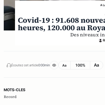
A L
Covid-19 : 91.608 nouve
heures, 120.000 au Roy
Des niveaux in
R
Aa
100%
Écoutez cet article
0:00min
Aa
MOTS-CLES
Record