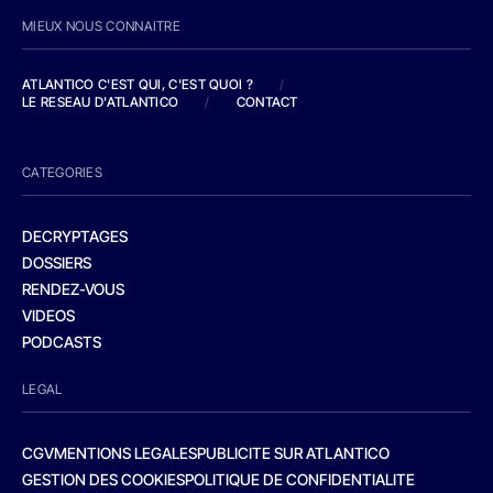
MIEUX NOUS CONNAITRE
ATLANTICO C'EST QUI, C'EST QUOI ?
/
LE RESEAU D'ATLANTICO
/
CONTACT
CATEGORIES
DECRYPTAGES
DOSSIERS
RENDEZ-VOUS
VIDEOS
PODCASTS
LEGAL
CGV
MENTIONS LEGALES
PUBLICITE SUR ATLANTICO
GESTION DES COOKIES
POLITIQUE DE CONFIDENTIALITE