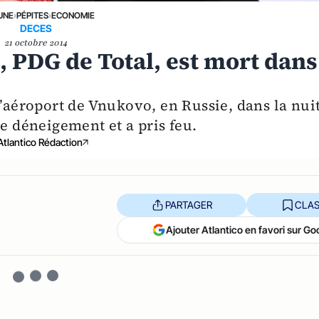
UNE
›
PÉPITES
›
ECONOMIE
DECES
21 octobre 2014
 PDG de Total, est mort dans
l’aéroport de Vnukovo, en Russie, dans la nui
de déneigement et a pris feu.
Atlantico Rédaction
PARTAGER
CLAS
Ajouter Atlantico en favori sur Go