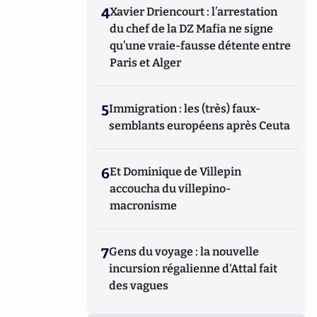
4
Xavier Driencourt : l’arrestation
du chef de la DZ Mafia ne signe
qu’une vraie-fausse détente entre
Paris et Alger
5
Immigration : les (très) faux-
semblants européens après Ceuta
6
Et Dominique de Villepin
accoucha du villepino-
macronisme
7
Gens du voyage : la nouvelle
incursion régalienne d'Attal fait
des vagues