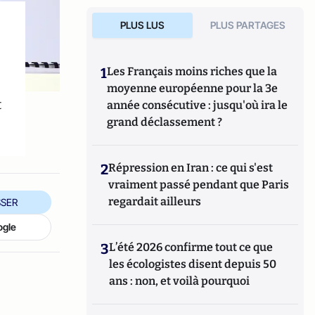
PLUS LUS
PLUS PARTAGES
1
Les Français moins riches que la
moyenne européenne pour la 3e
t
année consécutive : jusqu'où ira le
grand déclassement ?
2
Répression en Iran : ce qui s'est
vraiment passé pendant que Paris
regardait ailleurs
SER
ogle
3
L’été 2026 confirme tout ce que
les écologistes disent depuis 50
ans : non, et voilà pourquoi