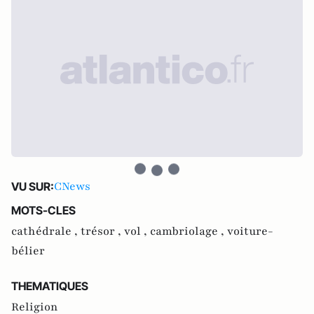
CNews
VU SUR:
MOTS-CLES
cathédrale ,
trésor ,
vol ,
cambriolage ,
voiture-
bélier
THEMATIQUES
Religion