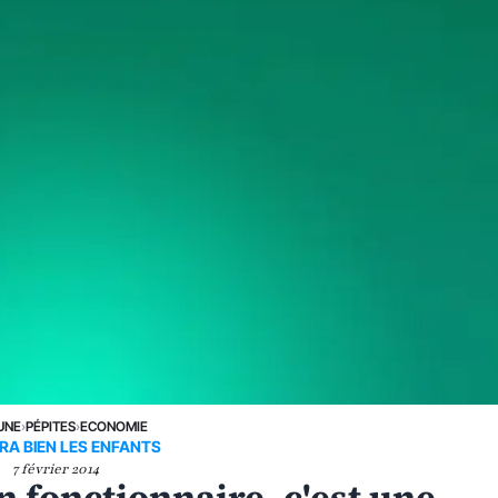
UNE
›
PÉPITES
›
ECONOMIE
IRA BIEN LES ENFANTS
7 février 2014