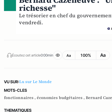
Bernard Cazeneuve : "Un
richesse"
Le trésorier en chef du gouvernement
vendredi.
Aa
100%
Écoutez cet article
0:00min
Aa
Lu sur Le Monde
VU SUR:
MOTS-CLES
fonctionnaires ,
économies budgétaires ,
Bernard Caz
THEMATIQUES