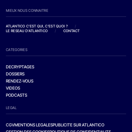
MIEUX NOUS CONNAITRE
ATLANTICO C'EST QUI, C'EST QUOI ?
/
LE RESEAU D'ATLANTICO
/
CONTACT
CATEGORIES
DECRYPTAGES
DOSSIERS
RENDEZ-VOUS
VIDEOS
PODCASTS
LEGAL
CGV
MENTIONS LEGALES
PUBLICITE SUR ATLANTICO
GESTION DES COOKIES
POLITIQUE DE CONFIDENTIALITE