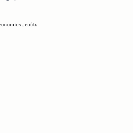
conomies ,
coûts