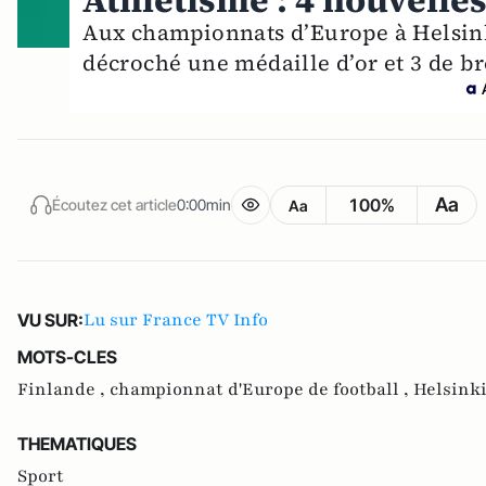
Athlétisme : 4 nouvelle
Aux championnats d’Europe à Helsinki
décroché une médaille d’or et 3 de b
Aa
100%
Écoutez cet article
0:00min
Aa
Lu sur France TV Info
VU SUR:
MOTS-CLES
Finlande ,
championnat d'Europe de football ,
Helsinki
THEMATIQUES
Sport