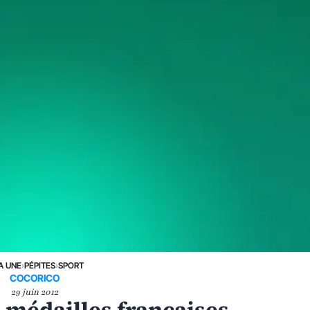
A UNE
›
PÉPITES
›
SPORT
COCORICO
29 juin 2012