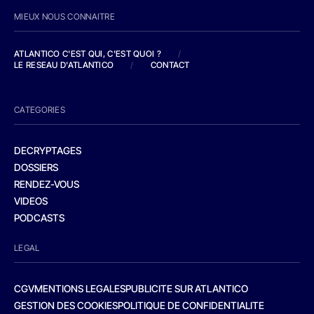
MIEUX NOUS CONNAITRE
ATLANTICO C'EST QUI, C'EST QUOI ?
/
LE RESEAU D'ATLANTICO
/
CONTACT
CATEGORIES
DECRYPTAGES
DOSSIERS
RENDEZ-VOUS
VIDEOS
PODCASTS
LEGAL
CGV
MENTIONS LEGALES
PUBLICITE SUR ATLANTICO
GESTION DES COOKIES
POLITIQUE DE CONFIDENTIALITE