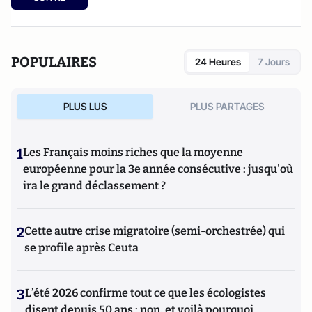
POPULAIRES
24 Heures
7 Jours
PLUS LUS
PLUS PARTAGES
1
Les Français moins riches que la moyenne
européenne pour la 3e année consécutive : jusqu'où
ira le grand déclassement ?
2
Cette autre crise migratoire (semi-orchestrée) qui
se profile après Ceuta
3
L’été 2026 confirme tout ce que les écologistes
disent depuis 50 ans : non, et voilà pourquoi