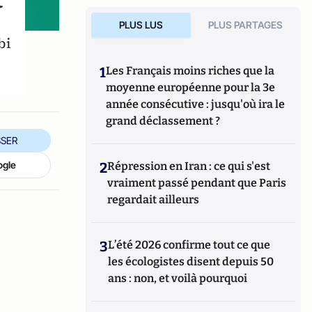
t
PLUS LUS
PLUS PARTAGES
bi
1
Les Français moins riches que la
moyenne européenne pour la 3e
année consécutive : jusqu'où ira le
grand déclassement ?
SER
ogle
2
Répression en Iran : ce qui s'est
vraiment passé pendant que Paris
regardait ailleurs
3
L’été 2026 confirme tout ce que
les écologistes disent depuis 50
ans : non, et voilà pourquoi