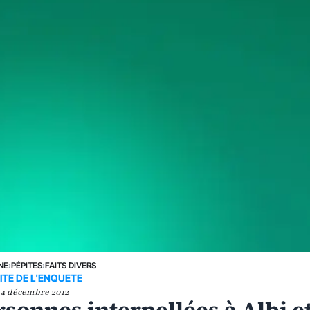
NE
›
PÉPITES
›
FAITS DIVERS
ITE DE L'ENQUETE
4 décembre 2012