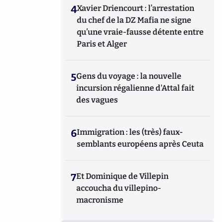
4
Xavier Driencourt : l’arrestation
du chef de la DZ Mafia ne signe
qu’une vraie-fausse détente entre
Paris et Alger
5
Gens du voyage : la nouvelle
incursion régalienne d'Attal fait
des vagues
6
Immigration : les (très) faux-
semblants européens après Ceuta
7
Et Dominique de Villepin
accoucha du villepino-
macronisme