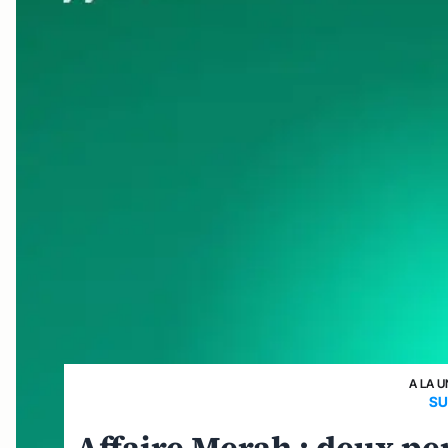
A LA U
SU