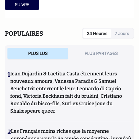
SUIVRE
POPULAIRES
24 Heures
7 Jours
PLUS LUS
PLUS PARTAGES
1
Jean Dujardin & Laetitia Casta étrennent leurs
nouveaux amours, Vanessa Paradis & Samuel
Benchetrit enterrent le leur; Leonardo di Caprio
fond, Victoria Beckham fait du brukini, Cristiano
Ronaldo du bisco-fils; Suri ex Cruise joue du
Shakespeare queer
2
Les Français moins riches que la moyenne
européenne pour la 3e année consécutive : jusqu'où