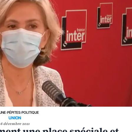
 UNE
›
PÉPITES
›
POLITIQUE
UNION
6 décembre 2021
ment une place spéciale et