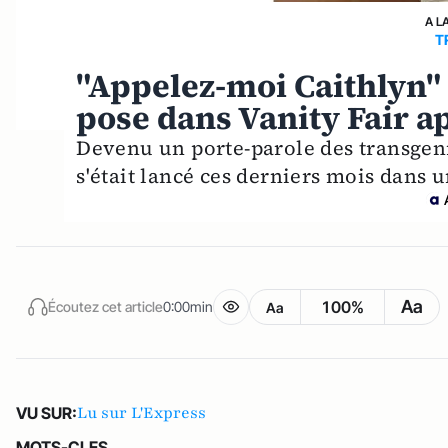
A L
T
"Appelez-moi Caithlyn" 
pose dans Vanity Fair 
Devenu un porte-parole des transgen
s'était lancé ces derniers mois dans
Aa
100%
Écoutez cet article
0:00min
Aa
Lu sur L'Express
VU SUR:
MOTS-CLES