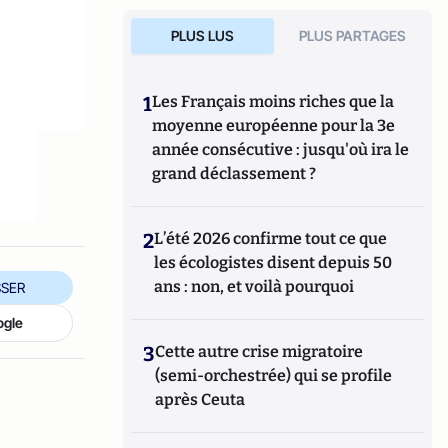
PLUS LUS
PLUS PARTAGES
1
Les Français moins riches que la
moyenne européenne pour la 3e
année consécutive : jusqu'où ira le
grand déclassement ?
2
L’été 2026 confirme tout ce que
les écologistes disent depuis 50
ans : non, et voilà pourquoi
SER
ogle
3
Cette autre crise migratoire
(semi-orchestrée) qui se profile
après Ceuta