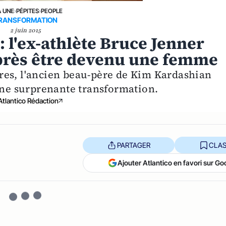
A UNE
›
PÉPITES
›
PEOPLE
RANSFORMATION
2 juin 2015
: l'ex-athlète Bruce Jenner
après être devenu une femme
res, l'ancien beau-père de Kim Kardashian
 une surprenante transformation.
Atlantico Rédaction
PARTAGER
CLAS
Ajouter Atlantico en favori sur Go