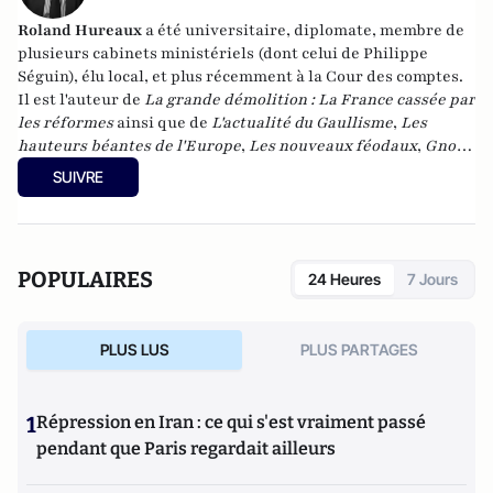
Roland Hureaux
a été universitaire, diplomate, membre de
plusieurs cabinets ministériels (dont celui de Philippe
Séguin), élu local, et plus récemment à la Cour des comptes.
Il est l'auteur de
La grande démolition : La France cassée par
les réformes
ainsi que de
L'actualité du Gaullisme
,
Les
hauteurs béantes de l'Europe
,
Les nouveaux féodaux
,
Gnose
et gnostiques des origines à nos jours
.
SUIVRE
POPULAIRES
24 Heures
7 Jours
PLUS LUS
PLUS PARTAGES
1
Répression en Iran : ce qui s'est vraiment passé
pendant que Paris regardait ailleurs