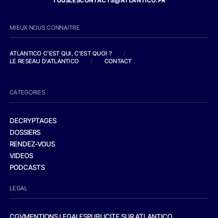
TOUSLESCONTACTS@ATLANTICO.FR
MIEUX NOUS CONNAITRE
ATLANTICO C'EST QUI, C'EST QUOI ?
/
LE RESEAU D'ATLANTICO
/
CONTACT
CATEGORIES
DECRYPTAGES
DOSSIERS
RENDEZ-VOUS
VIDEOS
PODCASTS
LEGAL
CGV
MENTIONS LEGALES
PUBLICITE SUR ATLANTICO