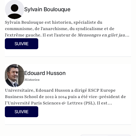
Sylvain Boulouque
Sylvain Boulouque est historien, spécialiste du
communisme, de l'anarchisme, du syndicalisme et de
l'extrême gauche. Il est l'auteur de
Mensonges en gilet jaune
: Quand les réseaux sociaux et les bobards d'État font
SUIVRE
l'histoire
(Serge Safran éditeur) ou bien encore de
La gauche
radicale : liens, lieux et luttes (2012-2017)
, à la Fondapol
(Fondation pour l'innovation politique).
Edouard Husson
Historien
Universitaire, Edouard Husson a dirigé
ESCP Europe
Business School
de 2012 à 2014
puis a été vice-président de
l’Université Paris Sciences & Lettres (
PSL
). Il est
actuellement professeur à l’Institut Franco-Allemand
SUIVRE
d’Etudes Européennes (à l’Université de Cergy-Pontoise).
Spécialiste de l’histoire de l’Allemagne et de l’Europe, il
travaille en particulier sur la modernisation politique des
sociétés depuis la Révolution française. Il est l’auteur