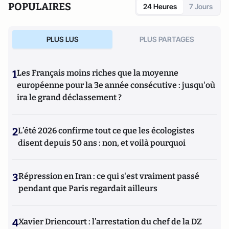
POPULAIRES
24 Heures
7 Jours
d’ouvrages et de nombreux articles sur l’histoire de
l’Allemagne depuis la Révolution française, l’histoire des
mondialisations, l’histoire de la monnaie, l’histoire du
PLUS LUS
PLUS PARTAGES
nazisme et des autres violences de masse au XXème siècle
ou l’histoire des relations internationales et des conflits
contemporains. Il écrit en ce moment une biographie de
1
Les Français moins riches que la moyenne
Benjamin Disraëli.
européenne pour la 3e année consécutive : jusqu'où
ira le grand déclassement ?
2
L’été 2026 confirme tout ce que les écologistes
disent depuis 50 ans : non, et voilà pourquoi
3
Répression en Iran : ce qui s'est vraiment passé
pendant que Paris regardait ailleurs
4
Xavier Driencourt : l’arrestation du chef de la DZ