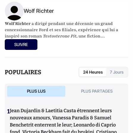
Wolf Richter
Wolf Richter
a dirigé pendant une décennie un grand
concessionnaire Ford et ses filiales, expérience qui lui a
inspiré son roman
Testosterone Pit
, une fiction
humoristique sur le monde des commerciaux et de leurs
SUIVRE
managers. Après 20 ans d'expérience dans la finance à des
postes de direction, il a tout quitté pour faire le tour du
monde. Il tient le blog
Testosterone Pit
.
POPULAIRES
24 Heures
7 Jours
PLUS LUS
PLUS PARTAGES
1
Jean Dujardin & Laetitia Casta étrennent leurs
nouveaux amours, Vanessa Paradis & Samuel
Benchetrit enterrent le leur; Leonardo di Caprio
fond, Victoria Beckham fait du brukini, Cristiano