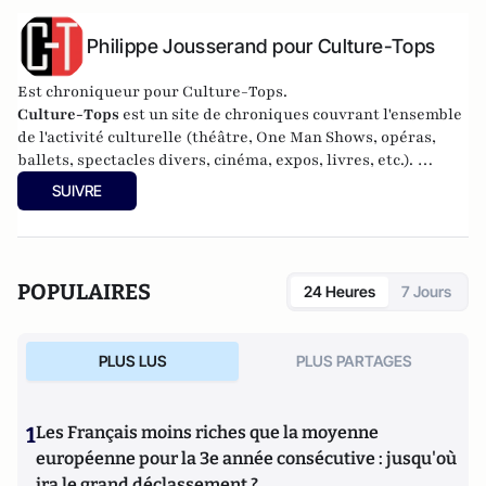
Philippe Jousserand pour Culture-Tops
Est chroniqueur pour Culture-Tops.
Culture-Tops
est un site de chroniques couvrant l'ensemble
de l'activité culturelle (théâtre, One Man Shows, opéras,
ballets, spectacles divers, cinéma, expos, livres, etc.).
Culture-Tops a été créé en novembre 2013 par Jacques
SUIVRE
Paugam , journaliste et écrivain, et son fils, Gabriel
Lecarpentier-Paugam, 23 ans, en Master d'école de
commerce, et grand amateur de One Man Shows.
POPULAIRES
24 Heures
7 Jours
PLUS LUS
PLUS PARTAGES
1
Les Français moins riches que la moyenne
européenne pour la 3e année consécutive : jusqu'où
ira le grand déclassement ?