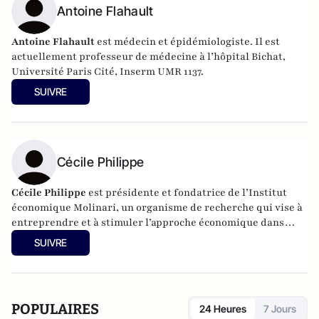
Antoine Flahault
Antoine Flahault
est médecin et épidémiologiste. Il est
actuellement professeur de médecine à l’hôpital Bichat,
Université Paris Cité, Inserm UMR 1137.
SUIVRE
Cécile Philippe
Cécile Philippe
est présidente et fondatrice de l’Institut
économique Molinari, un organisme de recherche qui vise à
entreprendre et à stimuler l’approche économique dans
l’analyse des politiques publiques.
SUIVRE
POPULAIRES
24 Heures
7 Jours