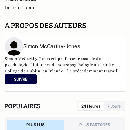
International
A PROPOS DES AUTEURS
Simon McCarthy-Jones
Simon McCarthy-Jones est professeur associé de
psychologie clinique et de neuropsychologie au Trinity
College de Dublin, en Irlande. Il a précédemment travaillé à
l'université Macquarie (Sydney, Australie) et à l'université
SUIVRE
Durham (Durham, Royaume-Uni). Ses recherches portent
sur trois sujets : les hallucinations auditives verbales («
entendre des voix »), les abus sexuels sur les enfants et le
droit à la liberté de pensée.
POPULAIRES
24 Heures
7 Jours
PLUS LUS
PLUS PARTAGES