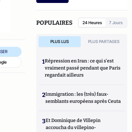
interuniversitaire de sexologie). Elle est
l'auteur de différents articles notamment
sur le vaginisme, le rapport entre
gourmandise et sexualité, le XXIème sexe,
POPULAIRES
24 Heures
7 Jours
l’addiction sexuelle, la fragilité masculine,
etc. Michelle Boiron est aussi rédactrice
invitée du magazine
Sexualités Humaines
.
PLUS LUS
PLUS PARTAGES
SER
1
Répression en Iran : ce qui s'est
ogle
vraiment passé pendant que Paris
regardait ailleurs
2
Immigration : les (très) faux-
semblants européens après Ceuta
3
Et Dominique de Villepin
accoucha du villepino-