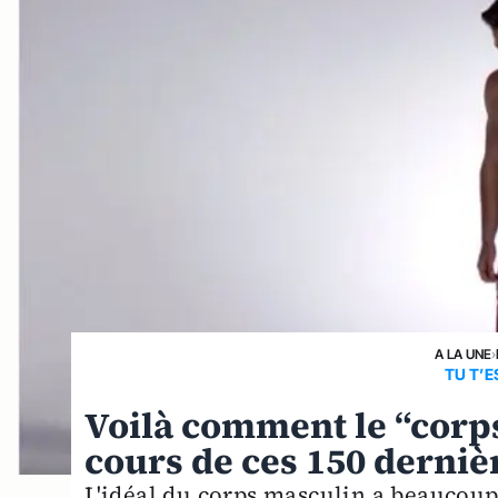
A LA UNE
›
TU T’E
Voilà comment le “corps
cours de ces 150 derniè
L'idéal du corps masculin a beaucoup