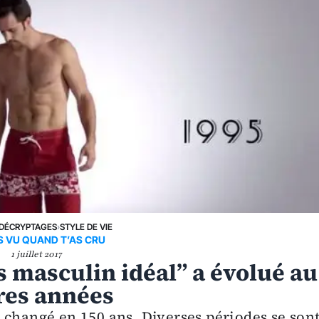
DÉCRYPTAGES
›
STYLE DE VIE
S VU QUAND T’AS CRU
1 juillet 2017
 masculin idéal” a évolué au
res années
 changé en 150 ans. Diverses périodes se son