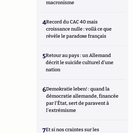
macronisme
4
Record du CAC 40 mais
croissance nulle : voilà ce que
révèle le paradoxe français
5
Retour au pays : un Allemand
décrit le suicide culturel d’une
nation
6
Demokratie leben! : quand la
démocratie allemande, financée
par l'État, sert de paravent à
l'extrémisme
7
Et si nos craintes sur les