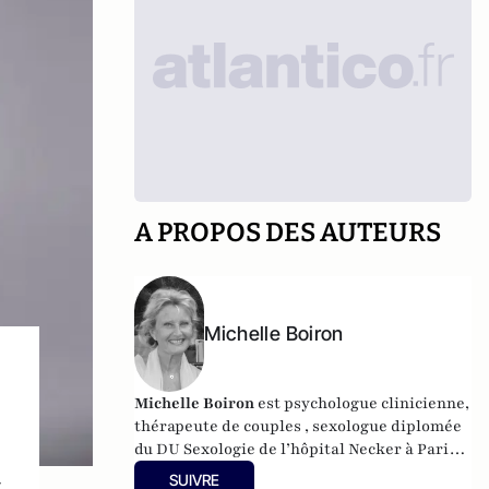
A PROPOS DES AUTEURS
Michelle Boiron
Michelle Boiron
est psychologue clinicienne,
thérapeute de couples , sexologue diplomée
du DU Sexologie de l’hôpital Necker à Paris,
et membre de l’AIUS (Association
t
SUIVRE