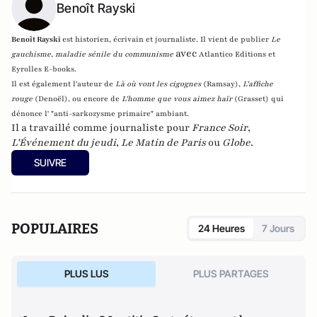
Benoît Rayski
Benoît Rayski
est historien, écrivain et journaliste. Il vient de publier
Le
avec
gauchisme, maladie sénile du communisme
Atlantico Editions et
Eyrolles E-books.
Il est également l'auteur de
Là où vont les cigognes
(Ramsay),
L'affiche
rouge
(Denoël), ou encore de
L'homme que vous aimez haïr
(Grasset)
qui
dénonce l' "anti-sarkozysme primaire" ambiant.
Il a travaillé comme journaliste pour
France Soir
,
L'Événement du jeudi
,
Le Matin de Paris
ou
Globe
.
SUIVRE
POPULAIRES
24 Heures
7 Jours
PLUS LUS
PLUS PARTAGES