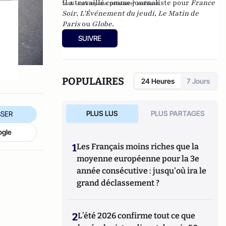
Il a travaillé comme journaliste pour
France
"anti-sarkozysme primaire" ambiant.
Soir
,
L'Événement du jeudi
,
Le Matin de
Paris
ou
Globe
.
SUIVRE
POPULAIRES
24 Heures
7 Jours
PLUS LUS
PLUS PARTAGES
SER
ogle
1
Les Français moins riches que la
moyenne européenne pour la 3e
année consécutive : jusqu'où ira le
grand déclassement ?
2
L’été 2026 confirme tout ce que