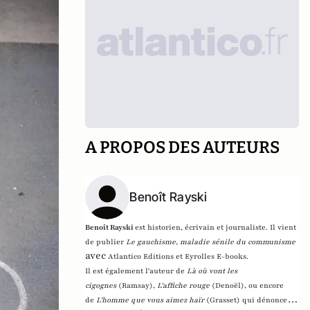
A PROPOS DES AUTEURS
Benoît Rayski
Benoît Rayski
est historien, écrivain et journaliste. Il vient
de publier
Le gauchisme, maladie sénile du communisme
avec
Atlantico Editions et Eyrolles E-books.
Il est également l'auteur de
Là où vont les
cigognes
(Ramsay),
L'affiche rouge
(Denoël), ou encore
de
L'homme que vous aimez haïr
(Grasset)
qui dénonce l'