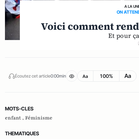
A LA UN
ON ATTEND
Voici comment rendr
Et pour ça
Aa
100%
Écoutez cet article
0:00min
Aa
MOTS-CLES
enfant ,
Féminisme
THEMATIQUES