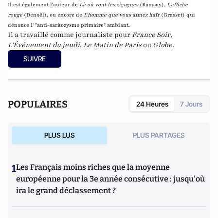
Il est également l'auteur de
Là où vont les cigognes
(Ramsay),
L'affiche
rouge
(Denoël), ou encore de
L'homme que vous aimez haïr
(Grasset)
qui
dénonce l' "anti-sarkozysme primaire" ambiant.
Il a travaillé comme journaliste pour
France Soir
,
L'Événement du jeudi
,
Le Matin de Paris
ou
Globe
.
SUIVRE
POPULAIRES
24 Heures
7 Jours
PLUS LUS
PLUS PARTAGES
1
Les Français moins riches que la moyenne
européenne pour la 3e année consécutive : jusqu'où
ira le grand déclassement ?