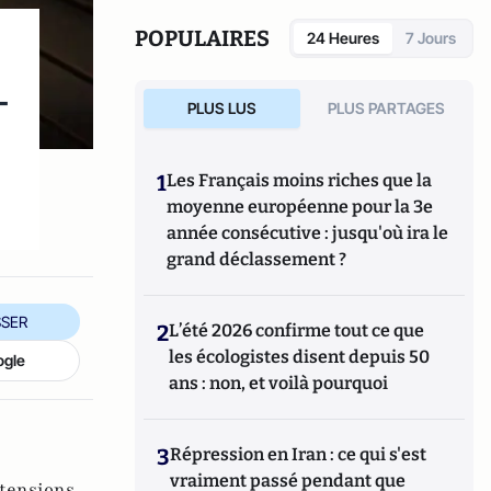
POPULAIRES
24 Heures
7 Jours
-
PLUS LUS
PLUS PARTAGES
1
Les Français moins riches que la
moyenne européenne pour la 3e
année consécutive : jusqu'où ira le
grand déclassement ?
SER
2
L’été 2026 confirme tout ce que
les écologistes disent depuis 50
ogle
ans : non, et voilà pourquoi
3
Répression en Iran : ce qui s'est
vraiment passé pendant que
tensions ,