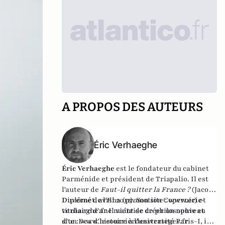
A PROPOS DES AUTEURS
Éric Verhaeghe
Éric Verhaeghe
est le fondateur du
cabinet
Parménide
et président de
Triapalio
. Il est
l'auteur de
Faut-il quitter la France ?
(Jacob-
Duvernet, avril 2012). Son site :
Diplômé de l'Ena (promotion Copernic) et
www.eric-
verhaeghe.fr
titulaire d'une maîtrise de philosophie et
Il vient de créer un nouveau
site :
d'un Dea d'histoire à l'université Paris-I, il
www.lecourrierdesstrateges.fr