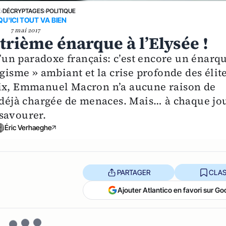
E
›
DÉCRYPTAGES
›
POLITIQUE
U'ICI TOUT VA BIEN
7 mai 2017
trième énarque à l’Elysée !
 d’un paradoxe français: c’est encore un énarq
gisme » ambiant et la crise profonde des élite
oix, Emmanuel Macron n’a aucune raison de
t déjà chargée de menaces. Mais… à chaque jo
 savourer.
Éric Verhaeghe
PARTAGER
CLAS
Ajouter Atlantico en favori sur Go