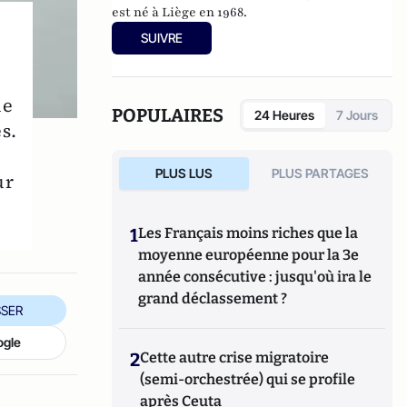
est né à Liège en 1968.
SUIVRE
ue
POPULAIRES
24 Heures
7 Jours
s.
PLUS LUS
PLUS PARTAGES
ur
1
Les Français moins riches que la
moyenne européenne pour la 3e
année consécutive : jusqu'où ira le
grand déclassement ?
SER
ogle
2
Cette autre crise migratoire
(semi-orchestrée) qui se profile
après Ceuta