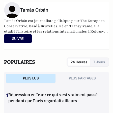
Tamás Orbán
Tamás Orbán est journaliste politique pour The European
Conservative, basé à Bruxelles. Né en Transylvanie, il a
étudié l'histoire et les relations internationales à Kolozsvár
et a travaillé pour plusieurs instituts de recherche politique
SUIVRE
à Budapest. Ses intérêts incluent l'actualité, les mouvements
sociaux, la géopolitique et la sécurité de l'Europe centrale.
POPULAIRES
24 Heures
7 Jours
PLUS LUS
PLUS PARTAGES
1
Répression en Iran : ce qui s'est vraiment passé
pendant que Paris regardait ailleurs