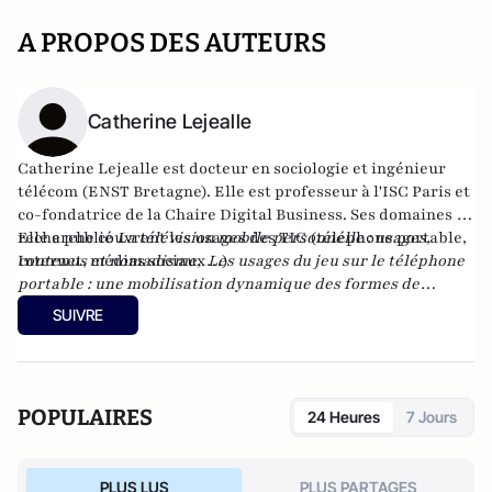
A PROPOS DES AUTEURS
Catherine Lejealle
Catherine Lejealle est docteur en
sociologie et ingénieur
télécom (ENST Bretagne). Elle est professeur
à l'ISC Paris et
co-fondatrice de la
Chaire Digital Business
.
Ses domaines de
recherche couvrent les usages des TIC (téléphone portable,
Elle a publié
La télévision mobile personnelle : usages,
Internet, médias sociaux…)
contenus et nomadisme,
Les usages du jeu sur le téléphone
portable : une mobilisation dynamique des formes de
sociabilité
aux Editions L'Harmattan et
J'arrête d'être
SUIVRE
hyperconnecté ! : 21 jours pour réussir sa détox digitale
chez Eyrolles.
POPULAIRES
24 Heures
7 Jours
PLUS LUS
PLUS PARTAGES