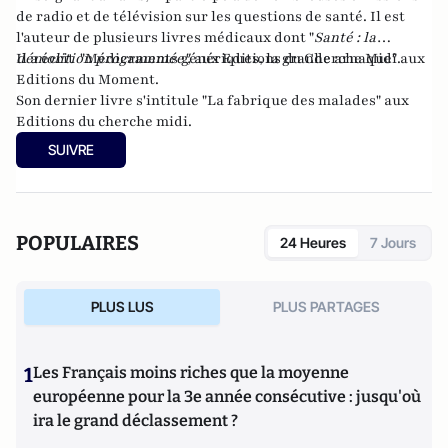
de radio et de télévision sur les questions de santé. Il est
l'auteur de plusieurs livres médicaux dont "
Santé : la
démolition programmée
Il a écrit "
Médicaments génériques, la grande arnaque
",
aux Editions du Cherche Midi.
" aux
Editions du Moment.
Son dernier livre s'intitule "
La fabrique des malades
" aux
Editions du cherche midi.
SUIVRE
POPULAIRES
24 Heures
7 Jours
PLUS LUS
PLUS PARTAGES
1
Les Français moins riches que la moyenne
européenne pour la 3e année consécutive : jusqu'où
ira le grand déclassement ?