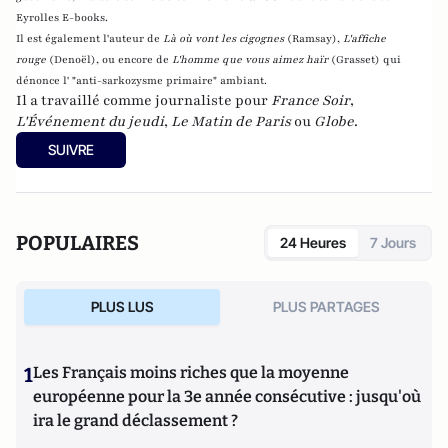
Eyrolles E-books.
Il est également l'auteur de
Là où vont les cigognes
(Ramsay),
L'affiche
rouge
(Denoël), ou encore de
L'homme que vous aimez haïr
(Grasset)
qui
dénonce l' "anti-sarkozysme primaire" ambiant.
Il a travaillé comme journaliste pour
France Soir
,
L'Événement du jeudi
,
Le Matin de Paris
ou
Globe
.
SUIVRE
POPULAIRES
24 Heures
7 Jours
PLUS LUS
PLUS PARTAGES
1
Les Français moins riches que la moyenne
européenne pour la 3e année consécutive : jusqu'où
ira le grand déclassement ?