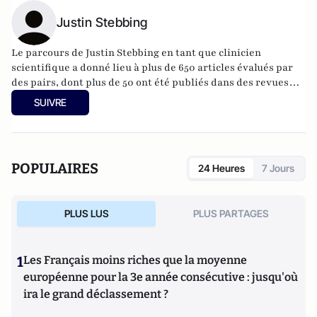
Justin Stebbing
Le parcours de Justin Stebbing en tant que clinicien
scientifique a donné lieu à plus de 650 articles évalués par
des pairs, dont plus de 50 ont été publiés dans des revues
dont le facteur d'impact est supérieur à 10, la grande
SUIVRE
majorité d'entre eux étant publiés en tant que premier ou
dernier auteur. Il a d'abord étudié la médecine au Trinity
College d'Oxford, où il a obtenu un diplôme de première
classe avant de partir pour l'hôpital Johns Hopkins de
POPULAIRES
24 Heures
7 Jours
Baltimore, aux États-Unis, puis de revenir terminer sa
formation au Royal Marsden et à l'hôpital St Barts.
PLUS LUS
PLUS PARTAGES
1
Les Français moins riches que la moyenne
européenne pour la 3e année consécutive : jusqu'où
ira le grand déclassement ?