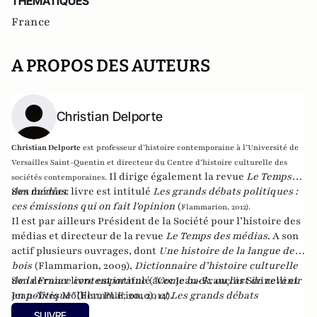
THEMATIQUES
France
A PROPOS DES AUTEURS
Christian Delporte
Christian Delporte
est professeur d’histoire contemporaine à l’Université de
Versailles Saint-Quentin et directeur du Centre d’histoire culturelle des
Il dirige également la revue
Le Temps
sociétés contemporaines.
des médias.
Son dernier livre est intitulé
Les grands débats politiques :
ces émissions qui on fait l'opinion
(
Flammarion, 2012).
Il est par ailleurs Président de la Société pour l’histoire des
médias et directeur de la revue
Le Temps des médias
. A son
actif plusieurs ouvrages, dont
Une histoire de la langue de
bois
(Flammarion, 2009),
Dictionnaire d’histoire culturelle
de la France contemporaine
Son dernier livre est intitulé
(avec Jean-François Sirinelli et
"Come back, ou l'art de revenir
Jean-Yves Mollier
en politique"
(Flammarion, 2014).
,
PUF, 2010)
, et
Les grands débats
politiques : ces émissions qui ont fait l'opinion
(
Flammarion,
SUIVRE