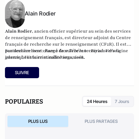
Alain Rodier
Alain Rodier
, ancien officier supérieur au sein des services
de renseignement français, est directeur adjoint du
Centre
français de recherche sur le renseignement
(CF2R). Il est
particulièrement chargé de suivre le terrorisme d’origine
Son dernier livre :
Face à face Téhéran - Riyad. Vers la
islamique et la criminalité organisée.
guerre ?
, Histoire et collections, 2018.
SUIVRE
POPULAIRES
24 Heures
7 Jours
PLUS LUS
PLUS PARTAGES