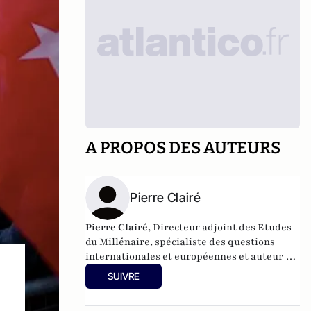
A PROPOS DES AUTEURS
Pierre Clairé
Pierre Clairé,
Directeur adjoint des Etudes
du Millénaire, spécialiste des questions
internationales et européennes et auteur du
rapport “Pourquoi Javier Milei gagne en
SUIVRE
Argentine ?”