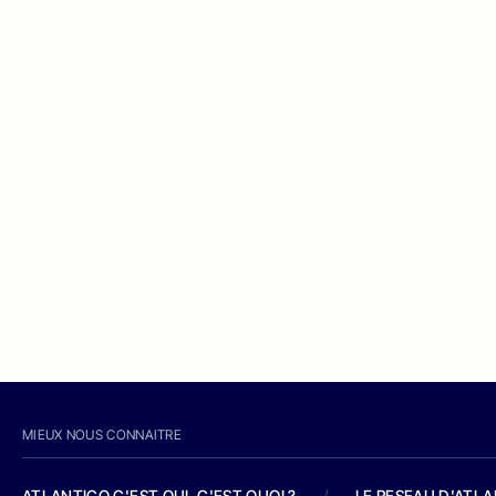
MIEUX NOUS CONNAITRE
ATLANTICO C'EST QUI, C'EST QUOI ?
/
LE RESEAU D'ATL