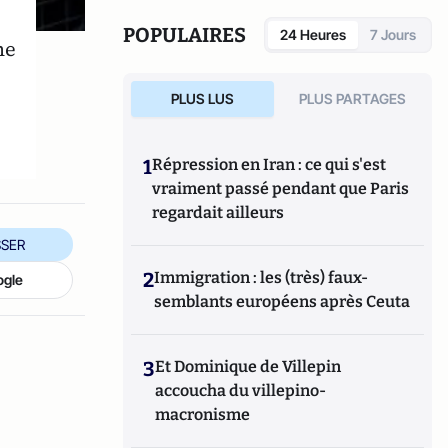
POPULAIRES
24 Heures
7 Jours
me
PLUS LUS
PLUS PARTAGES
1
Répression en Iran : ce qui s'est
vraiment passé pendant que Paris
regardait ailleurs
SER
2
Immigration : les (très) faux-
ogle
semblants européens après Ceuta
3
Et Dominique de Villepin
accoucha du villepino-
macronisme