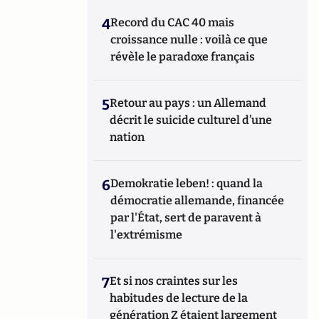
4
Record du CAC 40 mais
croissance nulle : voilà ce que
révèle le paradoxe français
5
Retour au pays : un Allemand
décrit le suicide culturel d’une
nation
6
Demokratie leben! : quand la
démocratie allemande, financée
par l'État, sert de paravent à
l'extrémisme
7
Et si nos craintes sur les
habitudes de lecture de la
génération Z étaient largement