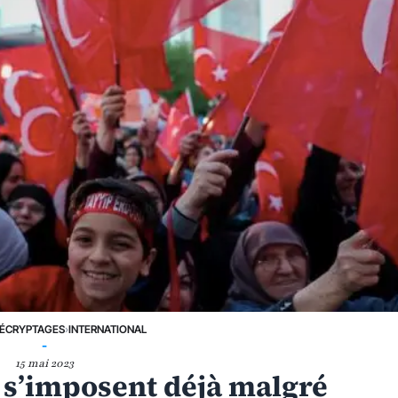
ÉCRYPTAGES
›
INTERNATIONAL
-
15 mai 2023
i s’imposent déjà malgré