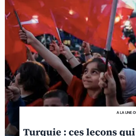
A LA UNE
›
D
Turquie : ces leçons qu