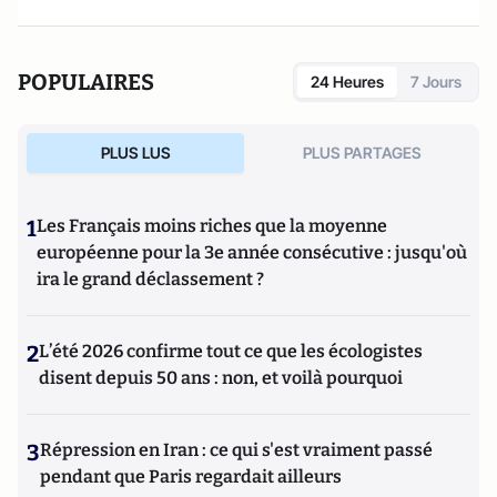
télévisées. Il est, avec Charles Edouard Aubry, co-animateur
de la rubrique théâtre et membre du Comité Editorial de
Culture-Tops.
POPULAIRES
24 Heures
7 Jours
PLUS LUS
PLUS PARTAGES
1
Les Français moins riches que la moyenne
européenne pour la 3e année consécutive : jusqu'où
ira le grand déclassement ?
2
L’été 2026 confirme tout ce que les écologistes
disent depuis 50 ans : non, et voilà pourquoi
3
Répression en Iran : ce qui s'est vraiment passé
pendant que Paris regardait ailleurs