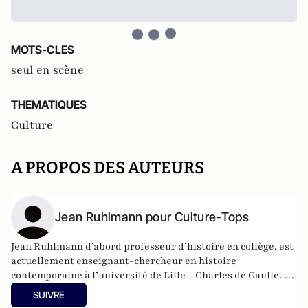
MOTS-CLES
seul en scène
THEMATIQUES
Culture
A PROPOS DES AUTEURS
Jean Ruhlmann pour Culture-Tops
Jean Ruhlmann d’abord professeur d’histoire en collège, est
actuellement enseignant-chercheur en histoire
contemporaine à l’université de Lille – Charles de Gaulle. Le
théâtre est une passion qui remonte à sa découverte du
SUIVRE
Festival d’Avignon ; il s’intéresse également aux séries