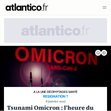
A LA UNE
›
DÉCRYPTAGES
›
SANTÉ
RESIGNATION ?
8 janvier 2022
Tsunami Omicron : l’heure du