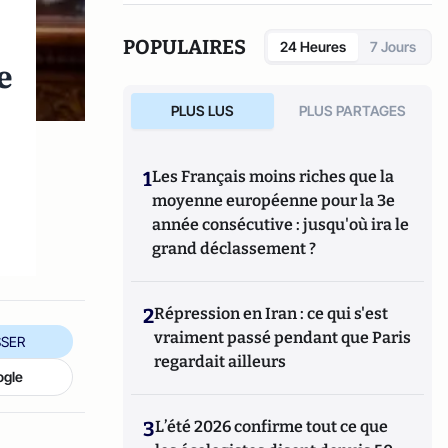
l’Université de Cergy-Pontoise). Spécialiste
de l’histoire de l’Allemagne et de l’Europe, il
POPULAIRES
24 Heures
7 Jours
travaille en particulier sur la modernisation
e
politique des sociétés depuis la Révolution
française. Il est l’auteur d’ouvrages et de
PLUS LUS
PLUS PARTAGES
nombreux articles sur l’histoire de
l’Allemagne depuis la Révolution française,
l’histoire des mondialisations, l’histoire de
,
1
Les Français moins riches que la
la monnaie, l’histoire du nazisme et des
moyenne européenne pour la 3e
autres violences de masse au XXème siècle
année consécutive : jusqu'où ira le
ou l’histoire des relations internationales et
des conflits contemporains. Il écrit en ce
grand déclassement ?
moment une biographie de Benjamin
Disraëli.
2
Répression en Iran : ce qui s'est
vraiment passé pendant que Paris
SER
regardait ailleurs
ogle
3
L’été 2026 confirme tout ce que