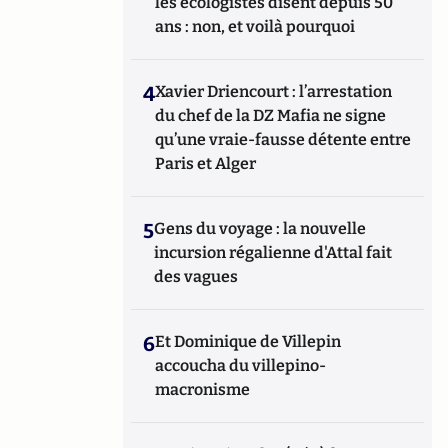
les écologistes disent depuis 50
ans : non, et voilà pourquoi
4
Xavier Driencourt : l’arrestation
du chef de la DZ Mafia ne signe
qu’une vraie-fausse détente entre
Paris et Alger
5
Gens du voyage : la nouvelle
incursion régalienne d'Attal fait
des vagues
6
Et Dominique de Villepin
accoucha du villepino-
macronisme