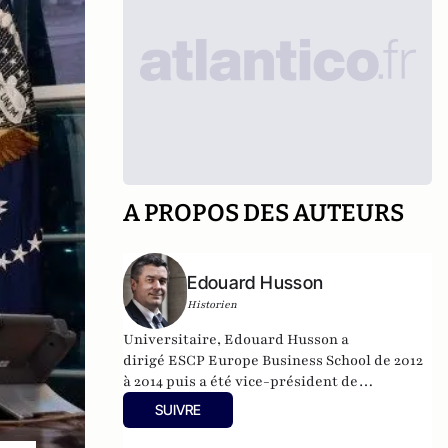
A PROPOS DES AUTEURS
Edouard Husson
Historien
Universitaire, Edouard Husson a
dirigé
ESCP Europe Business School
de 2012
à 2014
puis a été vice-président de
l’Université Paris Sciences & Lettres (
PSL
).
SUIVRE
Il est actuellement professeur à l’Institut
Franco-Allemand d’Etudes Européennes (à