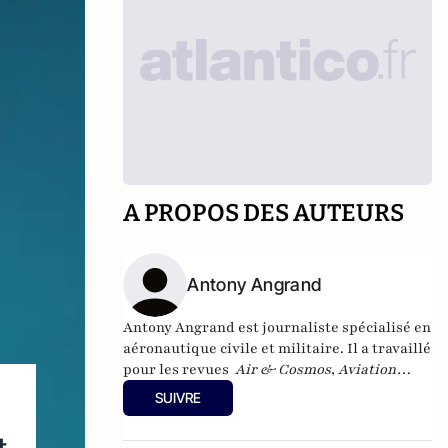
A PROPOS DES AUTEURS
Antony Angrand
Antony Angrand est journaliste spécialisé en
aéronautique civile et militaire. Il a
travaillé
pour les revues
Air & Cosmos
,
Aviation
Design
, puis est devenu rédacteur en chef
SUIVRE
d'
Ailes Magazine
, et d'
Aviation Actu
entre
autres. En 2011, il publie
De le Terre à la