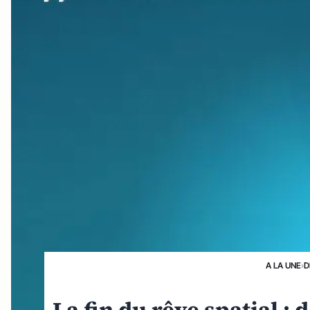
A LA UNE
›
D