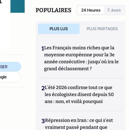
t
Lune : La conquête spatiale américaine de
Mercury à Apollo
aux éditions ETAI.
POPULAIRES
24 Heures
7 Jours
PLUS LUS
PLUS PARTAGES
1
Les Français moins riches que la
moyenne européenne pour la 3e
année consécutive : jusqu'où ira le
SER
grand déclassement ?
ogle
2
L’été 2026 confirme tout ce que
les écologistes disent depuis 50
ans : non, et voilà pourquoi
3
Répression en Iran : ce qui s'est
vraiment passé pendant que