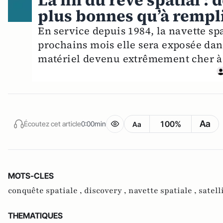
La fin du rêve spatial :
plus bonnes qu’à rempl
En service depuis 1984, la navette sp
prochains mois elle sera exposée dan
matériel devenu extrêmement cher à 
Aa
100%
Écoutez cet article
0:00min
Aa
MOTS-CLES
conquête spatiale ,
discovery ,
navette spatiale ,
satell
THEMATIQUES