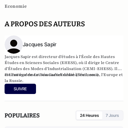
Economie
A PROPOS DES AUTEURS
Jacques Sapir
Jacques Sapir est directeur d'études à l'École des Hautes
Études en Sciences Sociales (EHESS), où il dirige le Centre
d'Études des Modes d'Industrialisation (CEMI-EHESS). Il
est l'auteur de
Il tient également son
La Démondialisation
Carnet dédié à l'économie, l'Europe et
(Seuil, 2011).
la Russie
.
SUIVRE
POPULAIRES
24 Heures
7 Jours