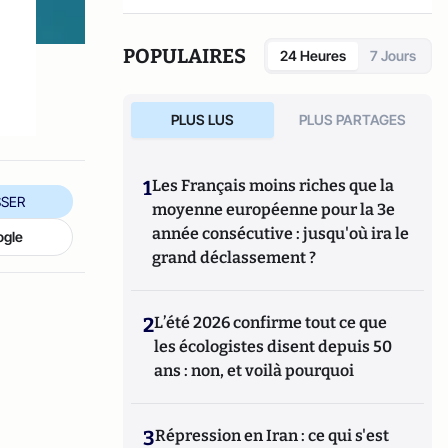
POPULAIRES
24 Heures
7 Jours
PLUS LUS
PLUS PARTAGES
1
Les Français moins riches que la
SER
moyenne européenne pour la 3e
année consécutive : jusqu'où ira le
ogle
grand déclassement ?
2
L’été 2026 confirme tout ce que
les écologistes disent depuis 50
ans : non, et voilà pourquoi
3
Répression en Iran : ce qui s'est