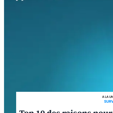
A LA U
SURV