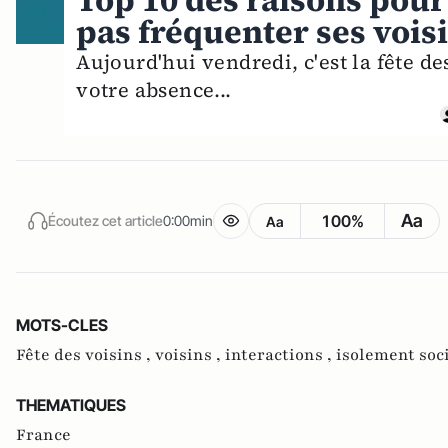
Top 10 des raisons pour 
pas fréquenter ses vois
Aujourd'hui vendredi, c'est la fête des
votre absence...
Aa
100%
Écoutez cet article
0:00min
Aa
MOTS-CLES
Fête des voisins ,
voisins ,
interactions ,
isolement soc
THEMATIQUES
France