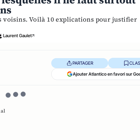
lesquelles il ne faut surtout
ins
 voisins. Voilà 10 explications pour justifier
Laurent Gaulet
PARTAGER
CLAS
Ajouter Atlantico en favori sur Go
ial