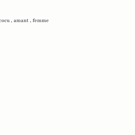
cocu ,
amant ,
femme