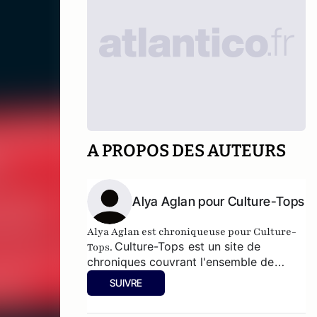
A PROPOS DES AUTEURS
Alya Aglan pour Culture-Tops
Alya Aglan est chroniqueuse pour Culture-
Culture-Tops
est un site de
Tops.
chroniques couvrant l'ensemble de
l'activité culturelle (théâtre, One Man
SUIVRE
Shows, opéras, ballets, spectacles
divers, cinéma, expos, livres, etc.)