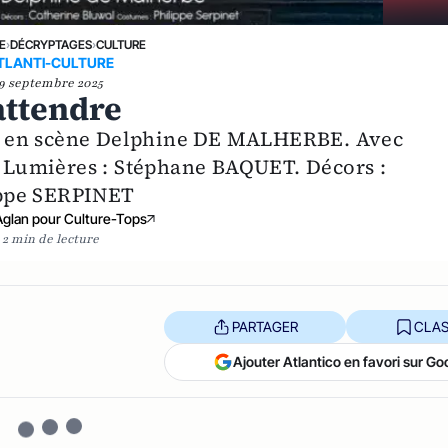
E
›
DÉCRYPTAGES
›
CULTURE
TLANTI-CULTURE
9 septembre 2025
attendre
e en scène Delphine DE MALHERBE. Avec
Lumières : Stéphane BAQUET. Décors :
ippe SERPINET
Aglan pour Culture-Tops
2 min de lecture
PARTAGER
CLAS
Ajouter Atlantico en favori sur Go