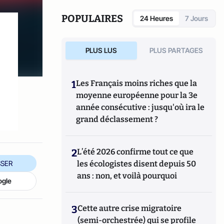
POPULAIRES
24 Heures
7 Jours
PLUS LUS
PLUS PARTAGES
1
Les Français moins riches que la
moyenne européenne pour la 3e
année consécutive : jusqu'où ira le
grand déclassement ?
2
L’été 2026 confirme tout ce que
SER
les écologistes disent depuis 50
ans : non, et voilà pourquoi
ogle
3
Cette autre crise migratoire
(semi-orchestrée) qui se profile