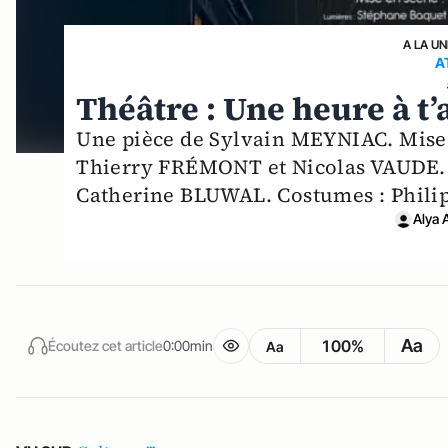
A LA UN
A
Théâtre : Une heure à t’
Une pièce de Sylvain MEYNIAC. Mis
Thierry FRÉMONT et Nicolas VAUDE. 
Catherine BLUWAL. Costumes : Phil
Alya 
Aa
100%
Écoutez cet article
0:00min
Aa