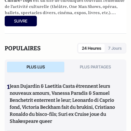
Culture-Tops
est un site de chroniques couvrant l'ensemble
de l'activité culturelle (théâtre, One Man Shows, opéras,
ballets, spectacles divers, cinéma, expos, livres, etc.).
SUIVRE
POPULAIRES
24 Heures
7 Jours
PLUS LUS
PLUS PARTAGES
1
Jean Dujardin & Laetitia Casta étrennent leurs
nouveaux amours, Vanessa Paradis & Samuel
Benchetrit enterrent le leur; Leonardo di Caprio
fond, Victoria Beckham fait du brukini, Cristiano
Ronaldo du bisco-fils; Suri ex Cruise joue du
Shakespeare queer