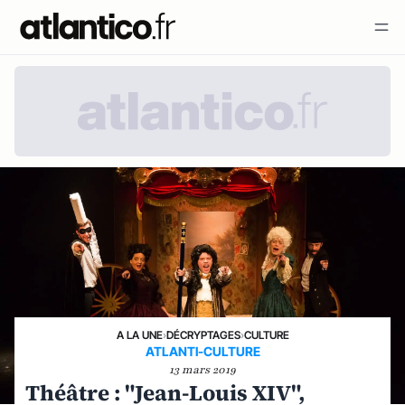
A LA UNE
›
DÉCRYPTAGES
›
CULTURE
ATLANTI-CULTURE
13 mars 2019
Théâtre : "Jean-Louis XIV",