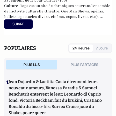
Est chroniqueur pour Culture-Tops.
Culture-Tops
est un site de chroniques couvrant l'ensemble
de l'activité culturelle (théâtre, One Man Shows, opéras,
ballets, spectacles divers, cinéma, expos, livres, etc.).
Culture-Tops a été créé en novembre 2013 par Jacques
SUIVRE
Paugam , journaliste et écrivain, et son fils, Gabriel
Lecarpentier-Paugam, 23 ans, en Master d'école de
commerce, et grand amateur de One Man Shows.
POPULAIRES
24 Heures
7 Jours
PLUS LUS
PLUS PARTAGES
1
Jean Dujardin & Laetitia Casta étrennent leurs
nouveaux amours, Vanessa Paradis & Samuel
Benchetrit enterrent le leur; Leonardo di Caprio
fond, Victoria Beckham fait du brukini, Cristiano
Ronaldo du bisco-fils; Suri ex Cruise joue du
Shakespeare queer