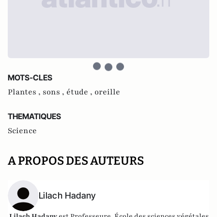
MOTS-CLES
Plantes ,
sons ,
étude ,
oreille
THEMATIQUES
Science
A PROPOS DES AUTEURS
Lilach Hadany
Lilach Hadany
est Professeure, École des sciences végétales