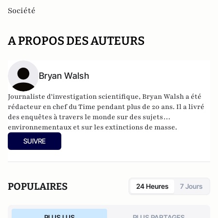
Société
A PROPOS DES AUTEURS
Bryan Walsh
Journaliste d'investigation scientifique, Bryan Walsh a été
rédacteur en chef du Time pendant plus de 20 ans. Il a livré
des enquêtes à travers le monde sur des sujets
environnementaux et sur les extinctions de masse.
Aujourd'hui, il couvre les technologies émergentes et les
SUIVRE
grandes tendances pour Bloomberg, Newsweek et Axios.
Bryan Walsh a également créé Ecocentric, un site
d'information dédié à l'environnement qui a été primé à
plusieurs reprises.
POPULAIRES
24 Heures
7 Jours
PLUS LUS
PLUS PARTAGES